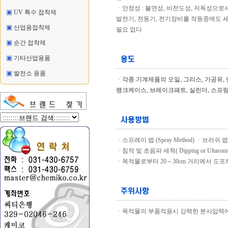
ㆍ안정성 : 불연성, 비전도성, 저독성으로
▣
UV 특수 접착제
발전기, 전동기, 전기장비를 작동중에도 
▣
산업용접착제
필요 없다
▣
순간 접착제
▣
기타산업용품
▣
발전소 용품
ㆍ각종 기계제품의 오일, 그리스, 가공유,
랭크케이스, 브레이크패트, 실린더, 스프링
ㆍ스프레이 법 (Spray Method) ㆍ브러쉬 법 ( 
ㆍ침적 및 초음파 세척( Dipping or Ultasonic
ㆍ목적물로부터 20～30cm 거리에서 도포
ㆍ목적물의 부품적용시 강력한 분사압력에