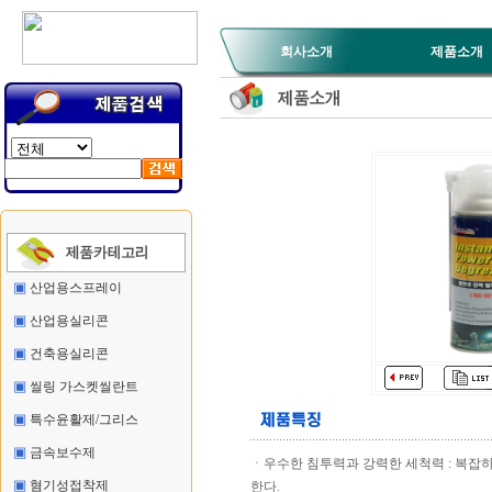
회사소개
제품소개
▣
산업용스프레이
▣
산업용실리콘
▣
건축용실리콘
▣
씰링 가스켓씰란트
▣
특수윤활제/그리스
▣
금속보수제
ㆍ우수한 침투력과 강력한 세척력 : 복잡하
▣
혐기성접착제
한다.