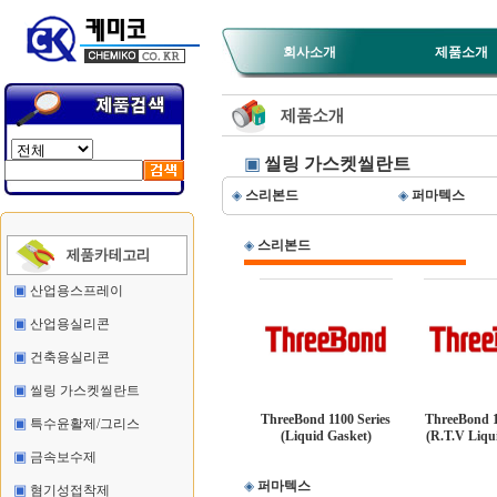
회사소개
제품소개
▣
씰링 가스켓씰란트
◈
스리본드
◈
퍼마텍스
◈
스리본드
▣
산업용스프레이
▣
산업용실리콘
▣
건축용실리콘
▣
씰링 가스켓씰란트
ThreeBond 1100 Series
ThreeBond 1
▣
특수윤활제/그리스
(Liquid Gasket)
(R.T.V Liqu
▣
금속보수제
◈
퍼마텍스
▣
혐기성접착제