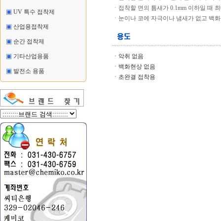
ㆍ접착할 면의 틈새가 0.1mm 이하일 때 최
▣
UV 특수 접착제
ㆍ눈이나 코에 자극이나 냄새가 없고 백화
▣
산업용접착제
▣
순간 접착제
▣
기타산업용품
ㆍ악취 없음
ㆍ백화현상 없음
▣
발전소 용품
ㆍ초완결 접착용