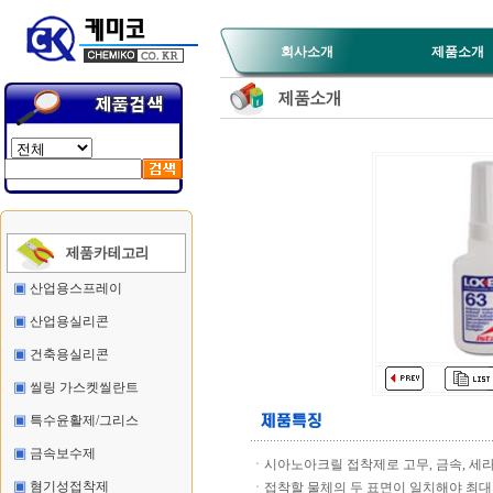
회사소개
제품소개
▣
산업용스프레이
▣
산업용실리콘
▣
건축용실리콘
▣
씰링 가스켓씰란트
▣
특수윤활제/그리스
▣
금속보수제
ㆍ시아노아크릴 접착제로 고무, 금속, 세
▣
혐기성접착제
ㆍ접착할 물체의 두 표면이 일치해야 최대의